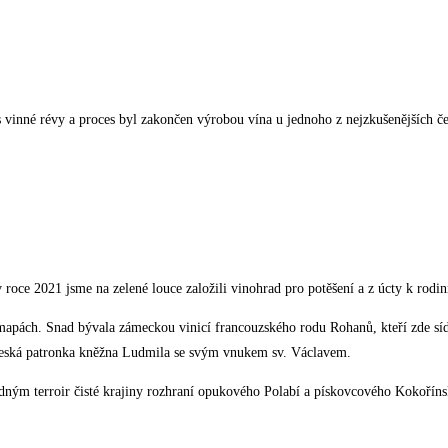
s vinné révy a proces byl zakončen výrobou vína u jednoho z nejzkušenějších 
roce 2021 jsme na zelené louce založili vinohrad pro potěšení a z úcty k rodinn
apách. Snad bývala zámeckou vinicí francouzského rodu Rohanů, kteří zde sídlil
í česká patronka kněžna Ludmila se svým vnukem sv. Václavem.
dným terroir čisté krajiny rozhraní opukového Polabí a pískovcového Kokořín