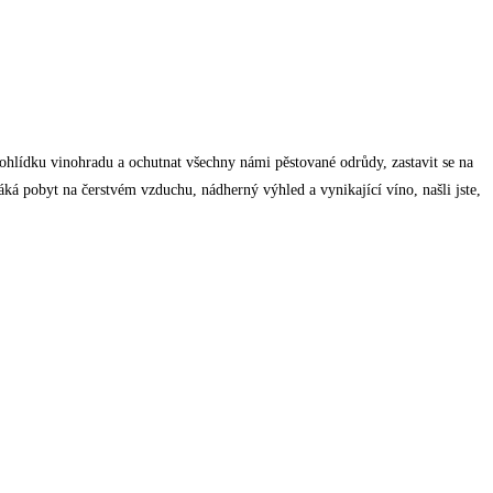
rohlídku vinohradu a ochutnat všechny námi pěstované odrůdy, zastavit se na
láká pobyt na čerstvém vzduchu, nádherný výhled a vynikající víno, našli jste,