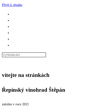
Přejít k obsahu
DOMŮ
VÍNA
SLUŽBY
UBYTOVÁNÍ
KONTAKT
PŘEPNOUT VYHLEDÁVÁNÍ NA WEBU
NABÍDKA
ZAVŘÍT
vítejte na stránkách
Řepínský vinohrad Štěpán
založen v roce 2021