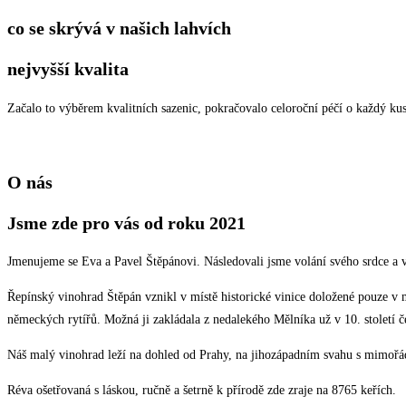
co se skrývá v našich lahvích
nejvyšší kvalita
Začalo to výběrem kvalitních sazenic, pokračovalo celoroční péčí o každý ku
O nás
Jsme zde pro vás od roku 2021
Jmenujeme se Eva a Pavel Štěpánovi. Následovali jsme volání svého srdce a v 
Řepínský vinohrad Štěpán vznikl v místě historické vinice doložené pouze v m
německých rytířů. Možná ji zakládala z nedalekého Mělníka už v 10. stolet
Náš malý vinohrad leží na dohled od Prahy, na jihozápadním svahu s mimořá
Réva ošetřovaná s láskou, ručně a šetrně k přírodě zde zraje na 8765 keřích.