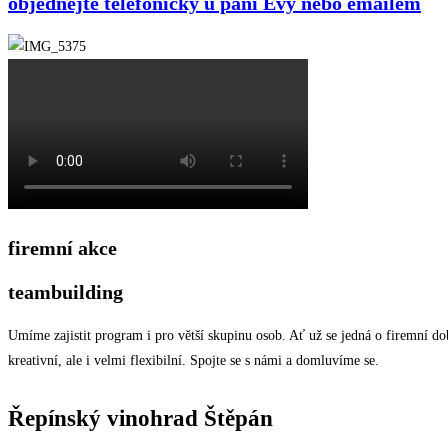
objednejte telefonicky u paní Evy nebo emailem
firemní akce
teambuilding
Umíme zajistit program i pro větší skupinu osob. Ať už se jedná o firemní d
kreativní, ale i velmi flexibilní. Spojte se s námi a domluvíme se.
Řepínský vinohrad Štěpán