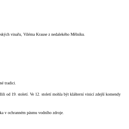
českých vinařu, Viléma Krause z nedalekého Mělníku.
é tradici.
i od 19. století. Ve 12. století mohla být klášterní vinicí zdejší komendy
ska v ochranném pásmu vodního zdroje.