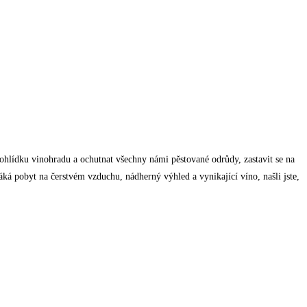
rohlídku vinohradu a ochutnat všechny námi pěstované odrůdy, zastavit se na
láká pobyt na čerstvém vzduchu, nádherný výhled a vynikající víno, našli jste,