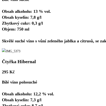
Obsah alkoholu: 13 % vol.
Obsah kyselin: 7,8 g/l
Zbytkový cukr: 0,3 g/l
Objem: 750 ml
Skvělé suché víno s vůní zeleného jablka a citrusů, se za
Čtyřka Hibernal
295 Kč
Bílé víno polosuché
Obsah alkoholu: 12,2 % vol.
Obsah kyselin: 7,3 g/l
Zbytkový cukr: 8,7 g/l