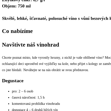
Objem: 750 ml
Skvělé, lehké, šťavnaté, polosuché víno s vůní bezových 
Co nabízíme
Navštivte náš vinohrad
Chcete poznat místo, kde vyrostly hrozny, z nichž je vaše oblíbené víno? Moc
ochlazující deci uprostřed své vyjížďky na kole, nebo přijet s kolegy ze zamě
co jste hledali. Neváhejte se na nás obrátit se svou představou.
Degustace
pro: 2 – 6 osob
časová náročnost: 1,5 h
komentovaná prohlídka vinohradu
degustace 4 – 6 druhů bílých vín