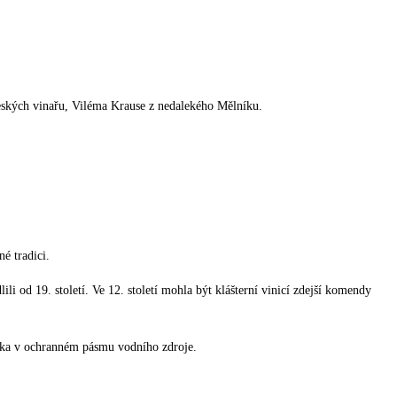
českých vinařu, Viléma Krause z nedalekého Mělníku.
é tradici.
i od 19. století. Ve 12. století mohla být klášterní vinicí zdejší komendy
ska v ochranném pásmu vodního zdroje.