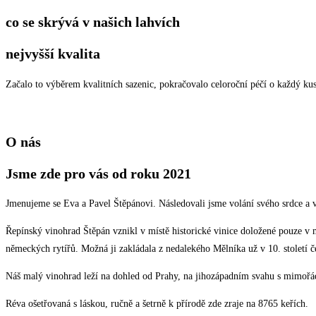
co se skrývá v našich lahvích
nejvyšší kvalita
Začalo to výběrem kvalitních sazenic, pokračovalo celoroční péčí o každý ku
O nás
Jsme zde pro vás od roku 2021
Jmenujeme se Eva a Pavel Štěpánovi. Následovali jsme volání svého srdce a v 
Řepínský vinohrad Štěpán vznikl v místě historické vinice doložené pouze v m
německých rytířů. Možná ji zakládala z nedalekého Mělníka už v 10. stolet
Náš malý vinohrad leží na dohled od Prahy, na jihozápadním svahu s mimořá
Réva ošetřovaná s láskou, ručně a šetrně k přírodě zde zraje na 8765 keřích.