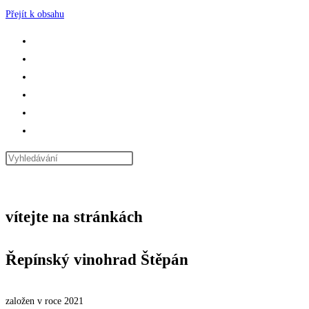
Přejít k obsahu
DOMŮ
VÍNA
SLUŽBY
UBYTOVÁNÍ
KONTAKT
PŘEPNOUT VYHLEDÁVÁNÍ NA WEBU
NABÍDKA
ZAVŘÍT
vítejte na stránkách
Řepínský vinohrad Štěpán
založen v roce 2021