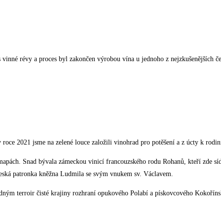
s vinné révy a proces byl zakončen výrobou vína u jednoho z nejzkušenějších 
roce 2021 jsme na zelené louce založili vinohrad pro potěšení a z úcty k rodinn
apách. Snad bývala zámeckou vinicí francouzského rodu Rohanů, kteří zde sídlil
í česká patronka kněžna Ludmila se svým vnukem sv. Václavem.
dným terroir čisté krajiny rozhraní opukového Polabí a pískovcového Kokořín